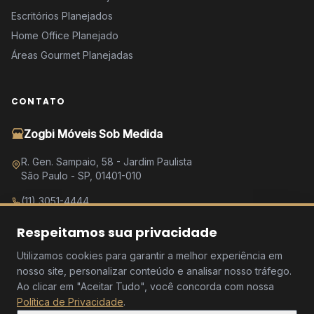
Escritórios Planejados
Home Office Planejado
Áreas Gourmet Planejadas
CONTATO
Zogbi Móveis Sob Medida
R. Gen. Sampaio, 58 - Jardim Paulista
São Paulo - SP, 01401-010
(11) 3051-4444
Fale no WhatsApp
Respeitamos sua privacidade
Seg a Sex: 9h às 19h
Utilizamos cookies para garantir a melhor experiência em
Sábado: 9h às 17h
nosso site, personalizar conteúdo e analisar nosso tráfego.
Domingo: Fechado
Ao clicar em "Aceitar Tudo", você concorda com nossa
Política de Privacidade
.